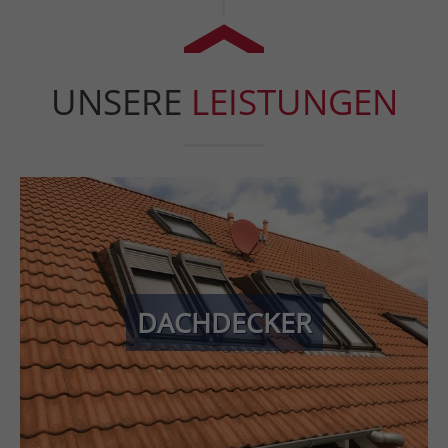
UNSERE
LEISTUNGEN
Ihr Dach in besten Händen! Wir bieten Ihnen umfassende
Dacharbeiten, von Flach- und Steildächern über
Dachdämmung bis zur Dachsanierung. Mit unserer
DACHDECKER
Erfahrung und modernster Technik sorgen wir dafür, dass
Ihr Dach langlebig, sicher und energieeffizient bleibt.
» MEHR ERFAHREN