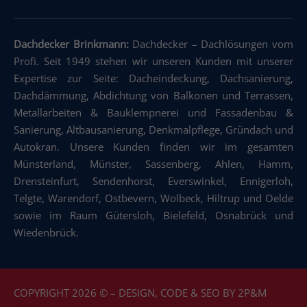
Dachdecker Brinkmann:
Dachdecker
–
Dachlösungen vom
Profi. Seit 1949 stehen wir unseren Kunden mit unserer
Expertise zur Seite: Dacheindeckung
,
Dachsanierung
,
Dachdämmung
,
Abdichtung von Balkonen und Terrassen
,
Metallarbeiten & Bauklempnerei und Fassadenbau &
Sanierung
,
Altbausanierung
,
Denkmalpflege
,
Gründach und
Autokran
.
Unsere Kunden finden wir im gesamten
Münsterland, Münster, Sassenberg, Ahlen, Hamm,
Drensteinfurt, Sendenhorst, Everswinkel, Ennigerloh,
Telgte, Warendorf, Ostbevern, Wolbeck, Hiltrup und Oelde
sowie im Raum Gütersloh, Bielefeld, Osnabrück und
Wiedenbrück.
COPYRIGHT 2026 © – DESIGN, CODE & SEO BY
2P&M