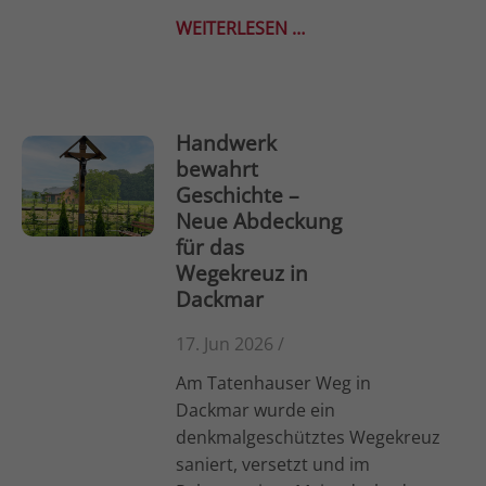
info@yourdomain.com
WEITERLESEN …
About us
Lorem ipsum dolor sit amet, consectetuer
Handwerk
adipiscing elit.
bewahrt
Aenean commodo ligula eget dolor. Aenean massa.
Geschichte –
Cum sociis natoque penatibus et magnis dis
Neue Abdeckung
parturient montes, nascetur ridiculus mus. Donec
für das
quam felis, ultricies nec.
Wegekreuz in
Dackmar
17. Jun 2026 /
Am Tatenhauser Weg in
Dackmar wurde ein
denkmalgeschütztes Wegekreuz
saniert, versetzt und im