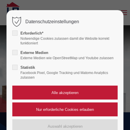
Login
Datenschutzeinstellungen
Benutzername
Erforderlich*
Notwendige Cookies zulassen damit die Website korrekt
funktioniert
Externe Medien
Passwort
Externe Medien wie OpenStreetMap und Youtube zulassen
Statistik
Facebook Pixel, Google Tracking und Matomo Analytics
zulassen
Anmelden
Register
|
Lost your password?
Support
Hilfe per Telefon:
Schnelle Hilfe per Telefon –
Lorem ipsum dolor sit amet: