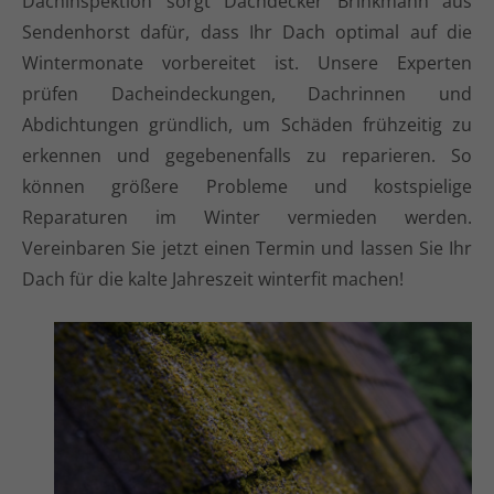
Dachinspektion sorgt Dachdecker Brinkmann aus
info@yourdomain.com
Sendenhorst dafür, dass Ihr Dach optimal auf die
Wintermonate vorbereitet ist. Unsere Experten
About us
prüfen Dacheindeckungen, Dachrinnen und
Abdichtungen gründlich, um Schäden frühzeitig zu
Lorem ipsum dolor sit amet, consectetuer
adipiscing elit.
erkennen und gegebenenfalls zu reparieren. So
können größere Probleme und kostspielige
Aenean commodo ligula eget dolor. Aenean massa.
Reparaturen im Winter vermieden werden.
Cum sociis natoque penatibus et magnis dis
Vereinbaren Sie jetzt einen Termin und lassen Sie Ihr
parturient montes, nascetur ridiculus mus. Donec
quam felis, ultricies nec.
Dach für die kalte Jahreszeit winterfit machen!