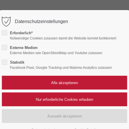
Datenschutzeinstellungen
port
Get in touch
Erforderlich*
DACHDECKER
LEISTUNGEN
Notwendige Cookies zulassen damit die Website korrekt funktioniert
psum dolor sit amet:
Cybersteel Inc.
Externe Medien
376-293 City Road, Suite 60
Externe Medien wie OpenStreetMap und Youtube zulassen
San Francisco, CA 94102
Statistik
4h
Facebook Pixel, Google Tracking und Matomo Analytics zulassen
Have any questions?
/ 365days
+44 1234 567 890
ÖSUNGEN VOM 
Drop us a line
info@yourdomain.com
r support for our customers
ri 8:00am - 5:00pm
(GMT +1)
T SICHERHEIT & KOMPE