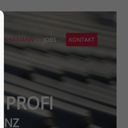
About us
BRINKMANN
JOBS
KONTAKT
Lorem ipsum dolor sit amet,
0
consectetuer adipiscing elit.
Aenean commodo ligula eget dolor.
Aenean massa. Cum sociis natoque
penatibus et magnis dis parturient
montes, nascetur ridiculus mus.
Donec quam felis, ultricies nec.
PROFI
TENZ