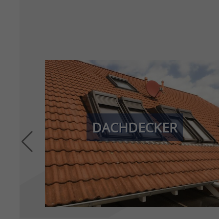
Ihr Dach in besten Händen! Wir bieten Ihnen
umfassende Dacharbeiten, von Flach- und
Steildächern über Dachdämmung bis zur
DACHDECKER
Dachsanierung. Mit unserer Erfahrung und
modernster Technik sorgen wir dafür, dass Ihr Dach
langlebig, sicher und energieeffizient bleibt.
» MEHR ERFAHREN