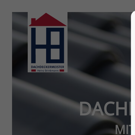
Login
Sup
Benutzername
Lorem i
2
Passwort
DACHL
Anmelden
We offe
Mon - F
Register
|
Lost your password?
MI