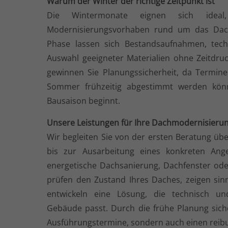
Warum der Winter der richtige Zeitpunkt ist
Die Wintermonate eignen sich idea
Modernisierungsvorhaben rund um das Dach
Phase lassen sich Bestandsaufnahmen, tec
Auswahl geeigneter Materialien ohne Zeitdruc
gewinnen Sie Planungssicherheit, da Termin
Sommer frühzeitig abgestimmt werden könn
Bausaison beginnt.
Unsere Leistungen für Ihre Dachmodernisieru
Wir begleiten Sie von der ersten Beratung üb
bis zur Ausarbeitung eines konkreten Ang
energetische Dachsanierung, Dachfenster ode
prüfen den Zustand Ihres Daches, zeigen si
entwickeln eine Lösung, die technisch un
Gebäude passt. Durch die frühe Planung siche
Ausführungstermine, sondern auch einen reibu