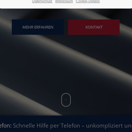
Datenschutz
Impressum
Cookie-Details
MEHR ERFAHREN
KONTAKT
efon:
Schnelle Hilfe per Telefon – unkompliziert un