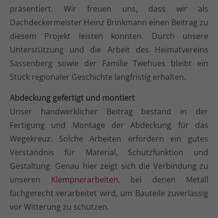
präsentiert. Wir freuen uns, dass wir als
info@yourdomain.com
Dachdeckermeister Heinz Brinkmann einen Beitrag zu
About us
diesem Projekt leisten konnten. Durch unsere
Unterstützung und die Arbeit des Heimatvereins
Lorem ipsum dolor sit amet, consectetuer
Sassenberg sowie der Familie Twehues bleibt ein
adipiscing elit.
Stück regionaler Geschichte langfristig erhalten.
Aenean commodo ligula eget dolor. Aenean massa.
Abdeckung gefertigt und montiert
Cum sociis natoque penatibus et magnis dis
parturient montes, nascetur ridiculus mus. Donec
Unser handwerklicher Beitrag bestand in der
quam felis, ultricies nec.
Fertigung und Montage der Abdeckung für das
Wegekreuz. Solche Arbeiten erfordern ein gutes
Verständnis für Material, Schutzfunktion und
Gestaltung. Genau hier zeigt sich die Verbindung zu
unseren
Klempnerarbeiten
, bei denen Metall
fachgerecht verarbeitet wird, um Bauteile zuverlässig
vor Witterung zu schützen.